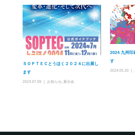
2024 九
す
ＳＯＰＴＥＣとうほく２０２４に出展し
2024.05.20
ます
2024.07.09
お知らせ
,
展示会