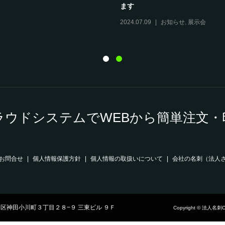
ます
2024.07.09
お知らせ
,
展示会
 クラウドシステムでWEBから簡単注
お問合せ
個人情報保護方針
個人情報の取扱いについて
会社の名刺（法人
都千代田区神田小川町３丁目２８−９ 三東ビル ９Ｆ
Copyright © 