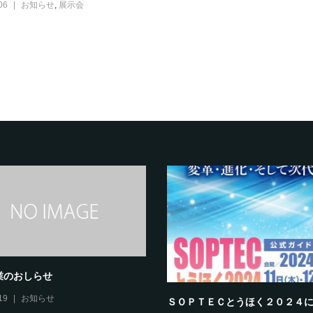
06
お知らせ
,
展示会
業のおしらせ
19
お知らせ
ＳＯＰＴＥＣとうほく２０２４