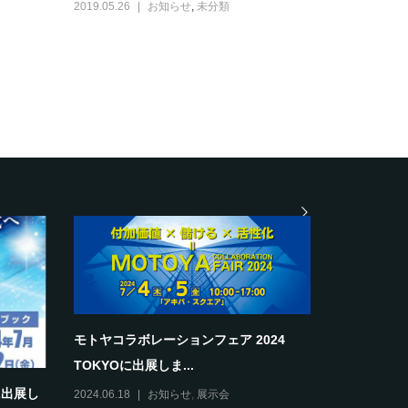
2019.05.26
お知らせ
,
未分類
モトヤコラボレーションフェア 2024
TOKYOに出展しま...
に出展し
2024.06.18
お知らせ
,
展示会
page20