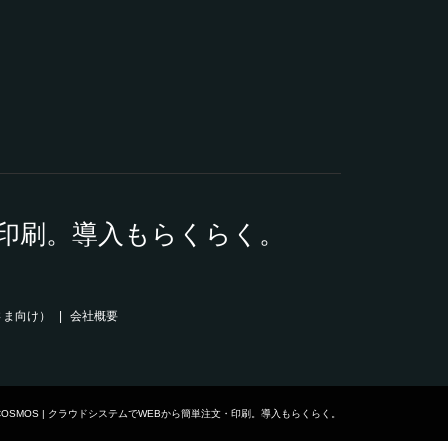
2026.01.16
文・印刷。導入もらくらく。
さま向け）
会社概要
法人名刺COSMOS | クラウドシステムでWEBから簡単注文・印刷。導入もらくらく。